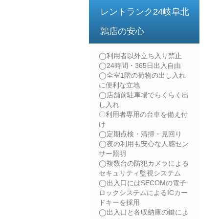
レントランク24岐阜北
鶉店の安心
◯利用者以外立ち入り禁止
◯24時間・365日出入自由
◯全室1階の荷物の出し入れ
に便利な立地
◯店舗前駐車場でらくらく出
し入れ
〇利用者専用の台車を備え付
け
◯定期点検・清掃・見回り
◯夜の利用も安心な人感セン
サー照明
◯複数台の防犯カメラによる
セキュリティ監視システム
◯出入口にはSECOMの電子
ロックシステムによるICカー
ドキーを採用
◯出入口と各収納庫の鍵によ