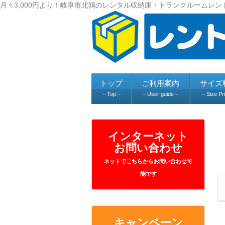
月々3,000円より！岐阜市北鶉のレンタル収納庫・トランクルームレン
トップ
ご利用案内
サイズ
– Top –
– User guide –
– Size Pr
インターネット
お問い合わせ
ネットでこちらからお問い合わせ可
能です
キャンペーン