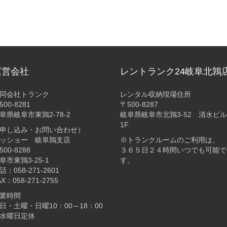
運営会社
レントランク24岐阜北鶉
同会社トランク
レンタル収納現場住所
500-8281
〒500-8287
阜県岐阜市東鶉2-78-2
岐阜県岐阜市北鶉3-52 清水ビル
1F
申し込み・お問い合わせ）
ッショー 岐阜鶉支店
※トランクルームのご利用は、
500-8288
３６５日２４時間いつでも可能で
阜市東鶉3-25-1
す。
話：058-271-2601
AX：058-271-2755
業時間
日・土曜・日曜10：00～18：00
水曜日定休