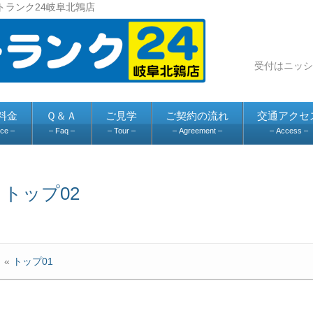
トランク24岐阜北鶉店
料金
Ｑ＆Ａ
ご見学
ご契約の流れ
交通アクセ
ice –
– Faq –
– Tour –
– Agreement –
– Access –
トップ02
«
トップ01