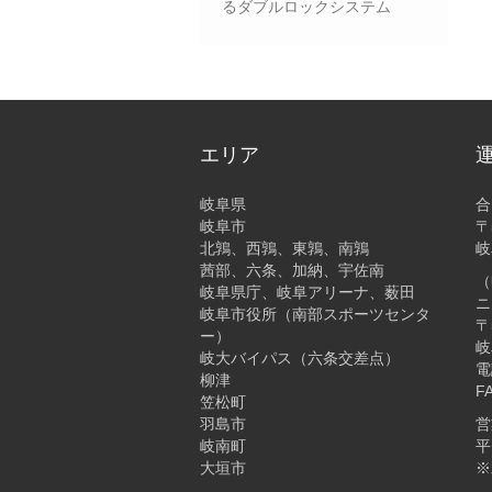
るダブルロックシステム
エリア
岐阜県
合
岐阜市
〒
北鶉、西鶉、東鶉、南鶉
岐
茜部、六条、加納、宇佐南
（
岐阜県庁、岐阜アリーナ、薮田
ニ
岐阜市役所（南部スポーツセンタ
〒
ー）
岐
岐大バイパス（六条交差点）
電
柳津
F
笠松町
羽島市
営
岐南町
平
大垣市
※