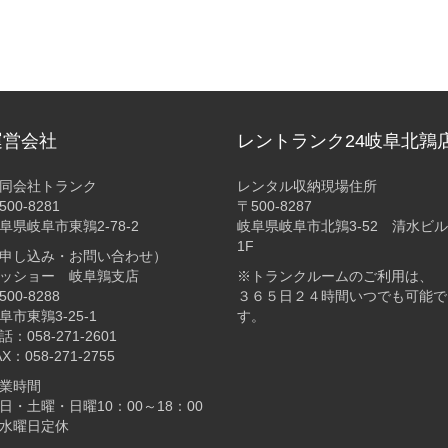
運営会社
レントランク24岐阜北鶉
同会社トランク
レンタル収納現場住所
500-8281
〒500-8287
阜県岐阜市東鶉2-78-2
岐阜県岐阜市北鶉3-52 清水ビル
1F
申し込み・お問い合わせ）
ッショー 岐阜鶉支店
※トランクルームのご利用は、
500-8288
３６５日２４時間いつでも可能で
阜市東鶉3-25-1
す。
話：058-271-2601
AX：058-271-2755
業時間
日・土曜・日曜10：00～18：00
水曜日定休