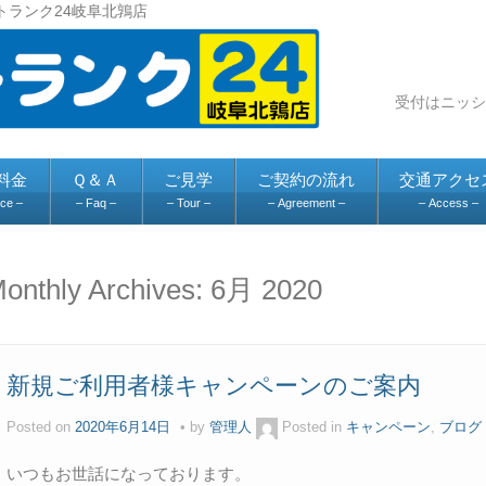
トランク24岐阜北鶉店
料金
Ｑ＆Ａ
ご見学
ご契約の流れ
交通アクセ
ice –
– Faq –
– Tour –
– Agreement –
– Access –
onthly Archives:
6月 2020
新規ご利用者様キャンペーンのご案内
Posted on
2020年6月14日
by
管理人
Posted in
キャンペーン
,
ブログ
いつもお世話になっております。