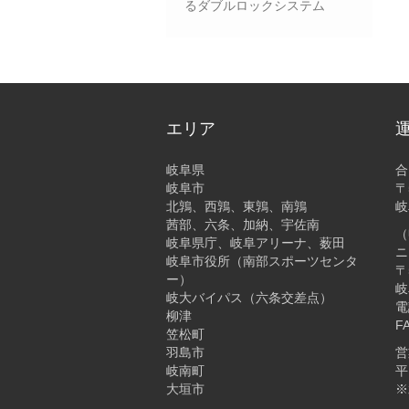
るダブルロックシステム
エリア
岐阜県
合
岐阜市
〒
北鶉、西鶉、東鶉、南鶉
岐
茜部、六条、加納、宇佐南
（
岐阜県庁、岐阜アリーナ、薮田
ニ
岐阜市役所（南部スポーツセンタ
〒
ー）
岐
岐大バイパス（六条交差点）
電
柳津
F
笠松町
羽島市
営
岐南町
平
大垣市
※