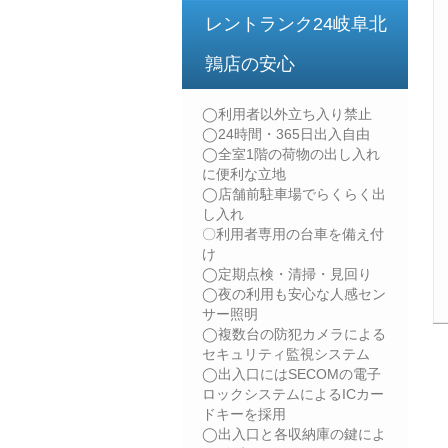
レントランク24岐阜北
鶉店の安心
◯利用者以外立ち入り禁止
◯24時間・365日出入自由
◯全室1階の荷物の出し入れ
に便利な立地
◯店舗前駐車場でらくらく出
し入れ
〇利用者専用の台車を備え付
け
◯定期点検・清掃・見回り
◯夜の利用も安心な人感セン
サー照明
◯複数台の防犯カメラによる
セキュリティ監視システム
◯出入口にはSECOMの電子
ロックシステムによるICカー
ドキーを採用
◯出入口と各収納庫の鍵によ