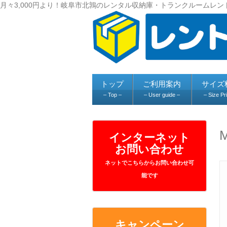
月々3,000円より！岐阜市北鶉のレンタル収納庫・トランクルームレン
トップ
ご利用案内
サイズ
– Top –
– User guide –
– Size Pr
M
インターネット
お問い合わせ
ネットでこちらからお問い合わせ可
能です
キャンペーン