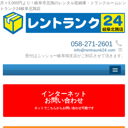
月々3,000円より！岐阜市北鶉のレンタル収納庫・トランクルームレン
トランク24岐阜北鶉店
058-271-2601
info@rentraunk24.com
トップ
– Top –
ご利用案内
インターネット
– User guide –
お問い合わせ
サイズ料金
ネットでこちらからお問い合わせ可能です
– Size Price –
Ｑ＆Ａ