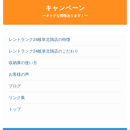
– Faq –
キャンペーン
ご見学
〜オトクな情報あります！〜
– Tour –
ご契約の流れ
– Agreement –
レントランク24岐阜北鶉店の特徴
交通アクセス
レントランク24岐阜北鶉店のこだわり
– Access –
収納庫の使い方
会社案内
– Company –
お客様の声
お問合せ
ブログ
– Query –
リンク集
トップ