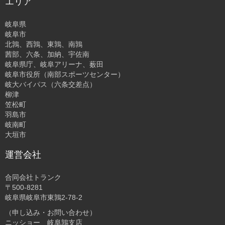
エリア
岐阜県
岐阜市
北鶉、西鶉、東鶉、南鶉
茜部、六条、加納、宇佐南
岐阜県庁、岐阜アリーナ、薮田
岐阜市役所（南部スポーツセンター）
岐大バイパス（六条交差点）
柳津
笠松町
羽島市
岐南町
大垣市
運営会社
合同会社トランク
〒500-8281
岐阜県岐阜市東鶉2-78-2
（申し込み・お問い合わせ）
ニッショー 岐阜鶉支店