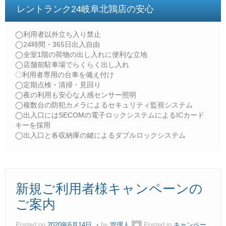
レントランク24岐阜北鶉店の安心
◯利用者以外立ち入り禁止
◯24時間・365日出入自由
◯全室1階の荷物の出し入れに便利な立地
◯店舗前駐車場でらくらく出し入れ
〇利用者専用の台車を備え付け
◯定期点検・清掃・見回り
◯夜の利用も安心な人感センサー照明
◯複数台の防犯カメラによるセキュリティ監視システム
◯出入口にはSECOMの電子ロックシステムによるICカード
キーを採用
◯出入口と各収納庫の鍵によるダブルロックシステム
新規ご利用者様キャンペーンの
ご案内
Posted on
2020年6月14日
by
管理人
Posted in
キャンペー