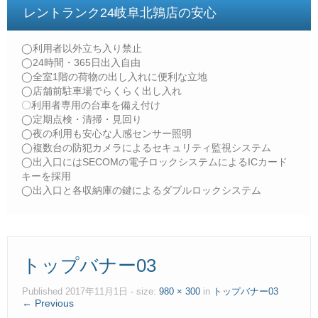
レントランク24岐阜北鶉店の安心
◯利用者以外立ち入り禁止
◯24時間・365日出入自由
◯全室1階の荷物の出し入れに便利な立地
◯店舗前駐車場でらくらく出し入れ
〇利用者専用の台車を備え付け
◯定期点検・清掃・見回り
◯夜の利用も安心な人感センサー照明
◯複数台の防犯カメラによるセキュリティ監視システム
◯出入口にはSECOMの電子ロックシステムによるICカード
キーを採用
◯出入口と各収納庫の鍵によるダブルロックシステム
トップバナー03
Published
2017年11月1日
- size:
980 × 300
in
トップバナー03
← Previous