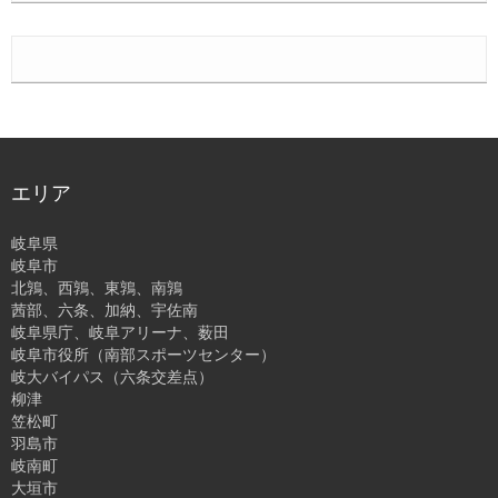
エリア
岐阜県
岐阜市
北鶉、西鶉、東鶉、南鶉
茜部、六条、加納、宇佐南
岐阜県庁、岐阜アリーナ、薮田
岐阜市役所（南部スポーツセンター）
岐大バイパス（六条交差点）
柳津
笠松町
羽島市
岐南町
大垣市