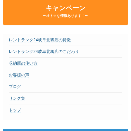
– Faq –
キャンペーン
ご見学
〜オトクな情報あります！〜
– Tour –
ご契約の流れ
– Agreement –
レントランク24岐阜北鶉店の特徴
交通アクセス
レントランク24岐阜北鶉店のこだわり
– Access –
収納庫の使い方
会社案内
– Company –
お客様の声
お問合せ
ブログ
– Query –
リンク集
トップ