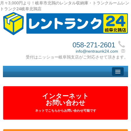
月々3,000円より！岐阜市北鶉のレンタル収納庫・トランクルームレン
トランク24岐阜北鶉店
058-271-2601
info@rentraunk24.com
トップ
– Top –
ご利用案内
インターネット
– User guide –
お問い合わせ
サイズ料金
ネットでこちらからお問い合わせ可能です
– Size Price –
Ｑ＆Ａ